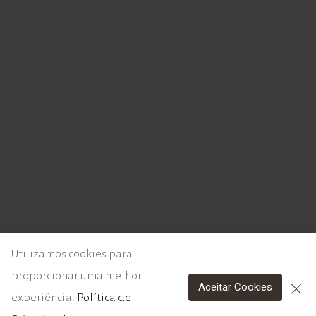
© 2026 - Instituto de Literatura Comparada Margarida Losa
Utilizamos cookies para
proporcionar uma melhor
Aceitar Cookies
experiência.
Política de
Política de Privacidade