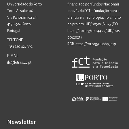
Universidade do Porto
financiado por Fundos Nacionais
Torre A, sala 106
através da FCT – Fundação para a
Via Panorâmica s/n
Ciência e a Tecnologia, no âmbito
4150-564 Porto
do projeto UID/00500/2025 (
DOI:
Portugal
https://doi.org/10.54499/UID/005
00/2025
)
TELEFONE
ROR: https://ror.org/00bbp3619
+351 220 427 392
E-MAIL
ilc@letras.up.pt
Newsletter