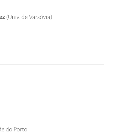
lez
(Univ. de Varsóvia)
de do Porto