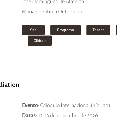
José Domingues De Almeida
Maria de Fátima Outeirinho
Site
Programa
Teaser
Clôture
diation
Evento
: Colóquio Internacional (híbrido)
Datas
: 12-13 de novembro de 2020