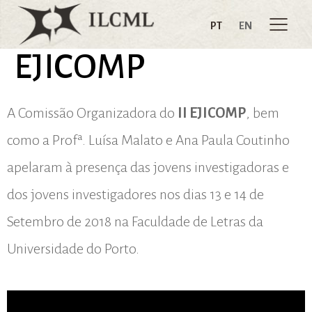
PT
EN
EJICOMP
A Comissão Organizadora do
II EJICOMP
, bem
como a Profª. Luísa Malato e Ana Paula Coutinho
apelaram à presença das jovens investigadoras e
dos jovens investigadores nos dias 13 e 14 de
Setembro de 2018 na Faculdade de Letras da
Universidade do Porto.