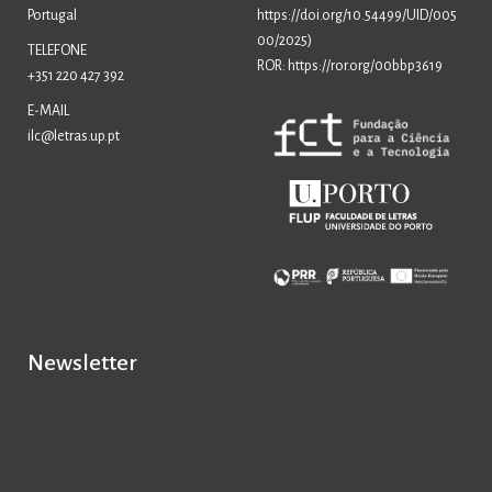
Portugal
https://doi.org/10.54499/UID/005
00/2025
)
TELEFONE
ROR: https://ror.org/00bbp3619
+351 220 427 392
E-MAIL
ilc@letras.up.pt
Newsletter