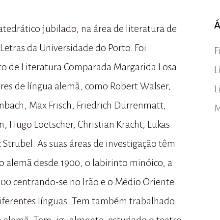
Á
atedrático jubilado, na área de literatura de
etras da Universidade do Porto. Foi
F
uto de Literatura Comparada Margarida Losa.
L
ores de língua alemã, como Robert Walser,
L
bach, Max Frisch, Friedrich Dürrenmatt,
M
n, Hugo Loetscher, Christian Kracht, Lukas
 Strubel. As suas áreas de investigação têm
ão alemã desde 1900, o labirinto minóico, a
1900 centrando-se no Irão e o Médio Oriente
diferentes línguas. Tem também trabalhado