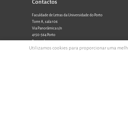
Contactos
Faculdade de Letras da Universidade do Porto
Torre A, sala 106
Via Panorâmica s/n
4150-564 Porto
Portugal
Utilizamos cookies para proporcionar uma melh
TELEFONE
+351 220 427 392
E-MAIL
ilc@letras.up.pt
© 2026 - Instituto de Literatura Comparada Margarida Losa