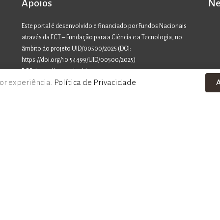
Apoios
Ne
Este portal é desenvolvido e financiado por Fundos Nacionais
através da FCT – Fundação para a Ciência e a Tecnologia, no
âmbito do projeto UID/00500/2025 (
DOI:
https://doi.org/10.54499/UID/00500/2025
)
ROR: https://ror.org/00bbp3619
or experiência.
Política de Privacidade
A