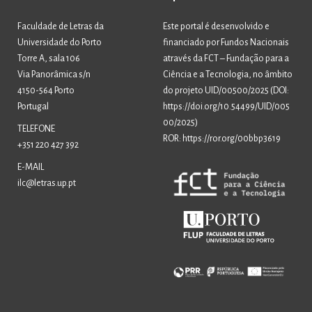
Faculdade de Letras da
Este portal é desenvolvido e
Universidade do Porto
financiado por Fundos Nacionais
Torre A, sala 106
através da FCT – Fundação para a
Via Panorâmica s/n
Ciência e a Tecnologia, no âmbito
4150-564 Porto
do projeto UID/00500/2025 (
DOI:
Portugal
https://doi.org/10.54499/UID/005
00/2025
)
TELEFONE
ROR: https://ror.org/00bbp3619
+351 220 427 392
E-MAIL
ilc@letras.up.pt