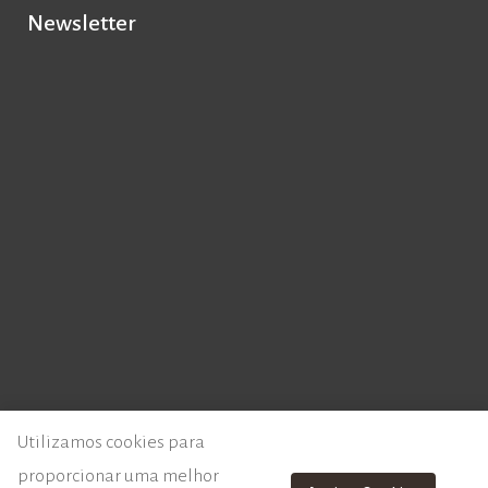
Newsletter
© 2026 - Instituto de Literatura Comparada Margarida Losa
Utilizamos cookies para
proporcionar uma melhor