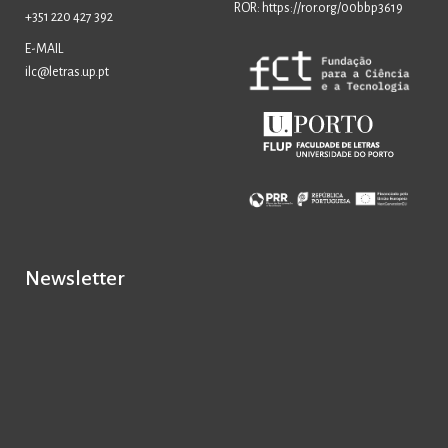
ROR: https://ror.org/00bbp3619
+351 220 427 392
E-MAIL
ilc@letras.up.pt
Newsletter