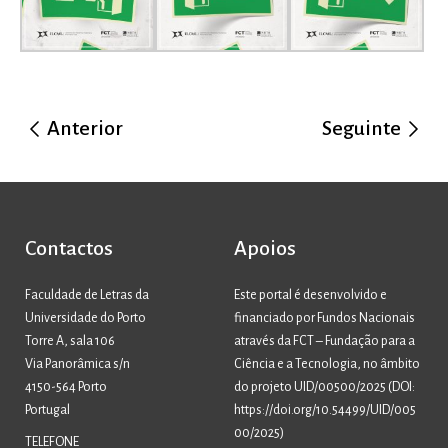
Anterior
Seguinte
Contactos
Apoios
Faculdade de Letras da
Este portal é desenvolvido e
Universidade do Porto
financiado por Fundos Nacionais
Torre A, sala 106
através da FCT – Fundação para a
Via Panorâmica s/n
Ciência e a Tecnologia, no âmbito
4150-564 Porto
do projeto UID/00500/2025 (
DOI:
Portugal
https://doi.org/10.54499/UID/005
00/2025
)
TELEFONE