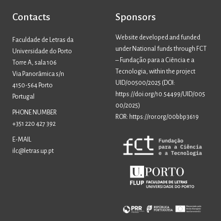
Contacts
Sponsors
Website developed and funded
Faculdade de Letras da
under National funds through FCT
Universidade do Porto
– Fundação para a Ciência e a
Torre A, sala 106
Tecnologia, within the project
Via Panorâmica s/n
UID/00500/2025 (
DOI:
4150-564 Porto
https://doi.org/10.54499/UID/005
Portugal
00/2025
)
PHONE NUMBER
ROR: https://ror.org/00bbp3619
+351 220 427 392
E-MAIL
ilc@letras.up.pt